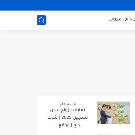
رة الى ايطاليا
منذ عام
تعارف وزواج بدون
تسجيل 2025 | شات
زواج | موقع...