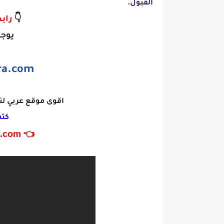
القبول.
👇
رابط
يوجد
a.com
اقوى موقع عربي لن
كتب في
.com 👉
👈 www.