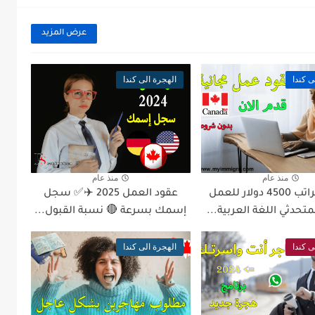
عرض المزيد
ى كندا
الهجرة الى كندا
منذ عام
منذ عام
وظيفة براتب 4500 دولار للعمل
عقود العمل 2025 ✈️✅ سجل
متحدثي اللغة العربية...
إسمك بسرعة 🔴 نسبة القبول...
ى كندا
الهجرة الى كندا