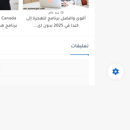
منذ عام
أقوى وافضل برنامج للهجرة إلى
m Canada
كندا في 2025 بدون اى...
برنامج هج
تعليقات