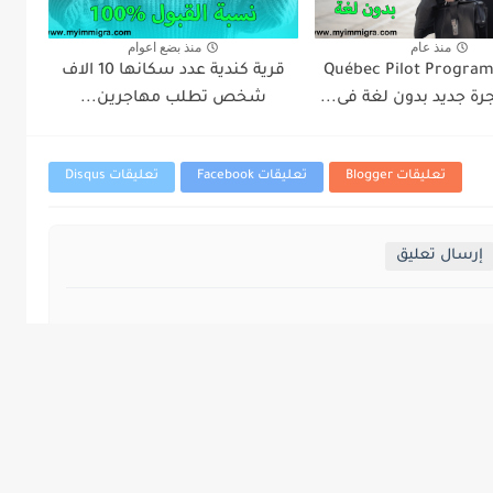
منذ عام
منذ بضع اعوام
Québec Pilot Progra
قرية كندية عدد سكانها 10 الاف
رة جديد بدون لغة فى...
شخص تطلب مهاجرين...
تعليقات Blogger
تعليقات Facebook
تعليقات Disqus
إرسال تعليق
Kamal