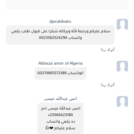
djerakibako
سلام عليكم ورحمة الله وبركاته شكرا على قبول طلب رقمي 
واتساب 0023562524294
أترك ردا
Abbaza amor of Algeria
الواتساب 00213665572389
أترك ردا
انس عبدالله عيسى
انس عبدالله عيسى ادم 
23566423180+
ده رقمي واتساب 
سلام عليكم ❤️👍