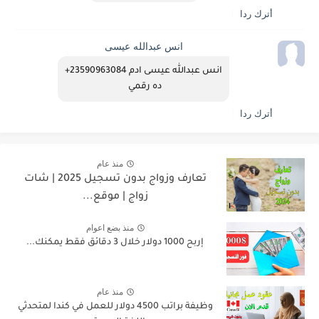
أترك ردا
انس عبدالله عيسى
انس عبدالله عيسى ادم 23590963084+
ده رقمي 
أترك ردا
منذ عام
تعارف وزواج بدون تسجيل 2025 | شات
زواج | موقع...
منذ بضع اعوام
إربح 1000 دولار خلال 3 دقائق فقط يمكنك...
منذ عام
وظيفة براتب 4500 دولار للعمل في كندا لمتحدثي