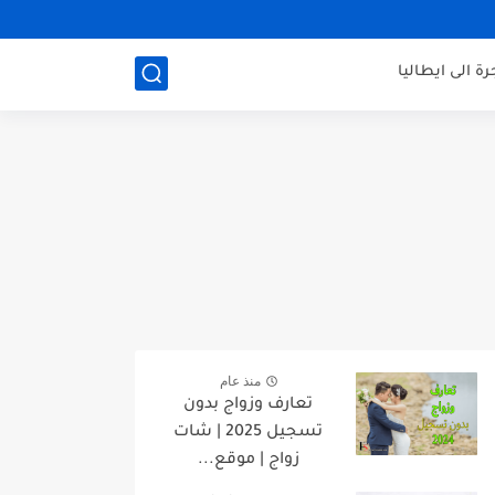
رة الى ايطاليا
منذ عام
تعارف وزواج بدون
تسجيل 2025 | شات
زواج | موقع...